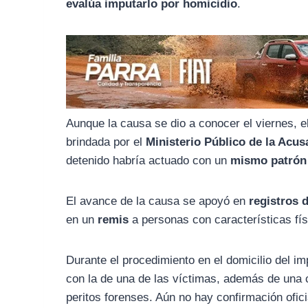
o
r
A
evalúa imputarlo por homicidio
.
o
a
p
k
m
p
Aunque la causa se dio a conocer el viernes, el
brindada por el
Ministerio Público de la Acu
detenido habría actuado con un
mismo patrón 
El avance de la causa se apoyó en
registros 
en un
remis
a personas con características fí
Durante el procedimiento en el domicilio del i
con la de una de las víctimas, además de una c
peritos forenses. Aún no hay confirmación ofici