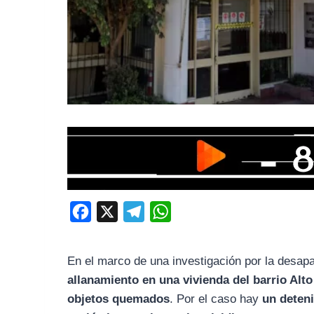
F
X
T
W
a
e
h
c
l
a
En el marco de una investigación por la desap
e
e
t
allanamiento en una vivienda del barrio Al
b
g
s
objetos quemados
. Por el caso hay
un deten