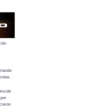
ción
ortando
cidas.
incidir
 por
iciaron