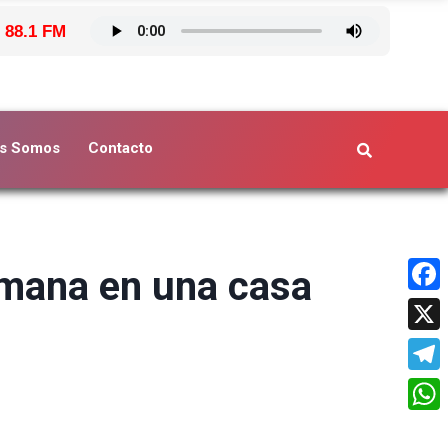
 88.1 FM
s Somos
Contacto
umana en una casa
Face
X
Tele
What