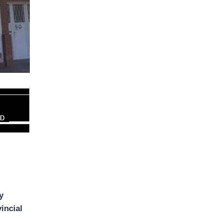
y
vincial