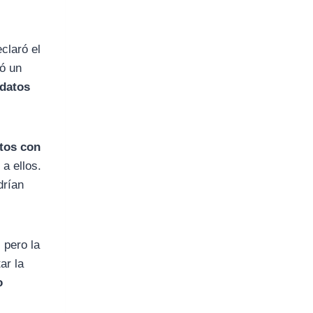
claró el
dó un
datos
tos con
a ellos.
drían
, pero la
ar la
o