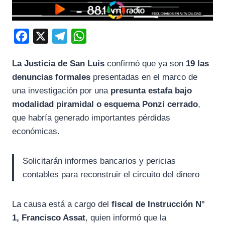
F
X
T
W
a
e
h
La Justicia de San Luis
confirmó que ya son
19 las
c
l
a
denuncias formales
presentadas en el marco de
e
e
t
una investigación por una
presunta estafa bajo
b
g
s
modalidad piramidal o esquema Ponzi cerrado
,
o
r
A
que habría generado importantes pérdidas
o
a
p
económicas.
k
m
p
Solicitarán informes bancarios y pericias
contables para reconstruir el circuito del dinero
La causa está a cargo del
fiscal de Instrucción N°
1, Francisco Assat
, quien informó que la