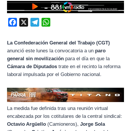
F
X
T
W
a
e
h
c
l
a
La Confederación General del Trabajo (CGT)
e
e
t
anunció este lunes la convocatoria a un
paro
b
g
s
general sin movilización
para el día en que la
o
r
A
Cámara de Diputados
trate en el recinto la reforma
laboral impulsada por el Gobierno nacional.
o
a
p
k
m
p
La medida fue definida tras una reunión virtual
encabezada por los cotitulares de la central sindical:
Octavio Argüello
(Camioneros),
Jorge Sola