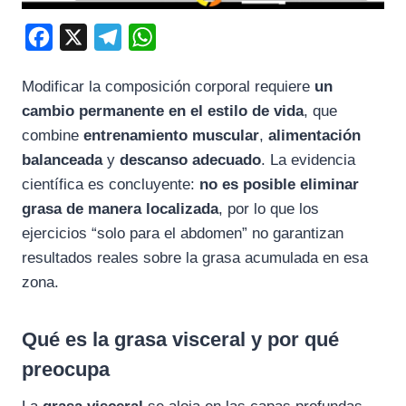
F
X
T
W
a
e
h
Modificar la composición corporal requiere
un
c
l
a
cambio permanente en el estilo de vida
, que
e
e
t
combine
entrenamiento muscular
,
alimentación
b
g
s
balanceada
y
descanso adecuado
. La evidencia
o
r
A
científica es concluyente:
no es posible eliminar
o
a
p
grasa de manera localizada
, por lo que los
k
m
p
ejercicios “solo para el abdomen” no garantizan
resultados reales sobre la grasa acumulada en esa
zona.
Qué es la grasa visceral y por qué
preocupa