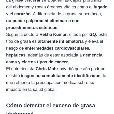
La
grasa visceral
se aloja en las capas profundas
del abdomen y rodea órganos vitales como el
hígado
y el
corazón
. A diferencia de la grasa subcutánea,
no puede palparse ni eliminarse con
procedimientos estéticos
.
Según la doctora
Rekha Kumar
, citada por
GQ
, este
tipo de grasa es
altamente inflamatoria
y eleva el
riesgo de
enfermedades cardiovasculares,
hepáticas
, además de estar asociada a
demencia,
asma y ciertos tipos de cáncer
.
El nutricionista
Chris Mohr
advirtió que aún podrían
existir
riesgos no completamente identificados
, lo
que refuerza la preocupación médica sobre su
impacto en la salud global.
Cómo detectar el exceso de grasa
abdominal