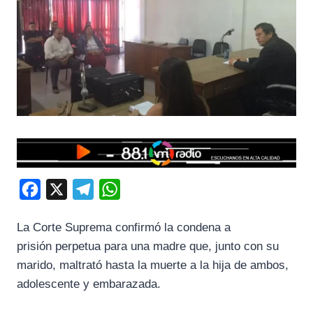
F
X
T
W
a
e
h
La Corte Suprema confirmó la condena a
c
l
a
prisión perpetua para una madre que, junto con su
e
e
t
marido, maltrató hasta la muerte a la hija de ambos,
b
g
s
adolescente y embarazada.
o
r
A