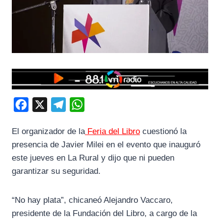
F
X
T
W
a
e
h
El organizador de la
Feria del Libro
cuestionó la
c
l
a
presencia de Javier Milei en el evento que inauguró
e
e
t
este jueves en La Rural y dijo que ni pueden
b
g
s
garantizar su seguridad.
o
r
A
o
a
p
“No hay plata”, chicaneó Alejandro Vaccaro,
k
m
p
presidente de la Fundación del Libro, a cargo de la