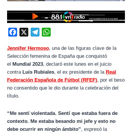
F
X
T
W
a
e
h
Jennifer Hermoso
, una de las figuras clave de la
c
l
a
Selección femenina de España que conquistó
e
e
t
el
Mundial 2023
, declaró este lunes en el juicio
b
g
s
contra
Luis Rubiales
, el ex presidente de la
Real
o
r
A
Federación Española de Fútbol (RFEF)
, por el beso
o
a
p
no consentido que le dio durante la celebración del
k
m
p
título.
“Me sentí violentada. Sentí que estaba fuera de
contexto. Me estaba besando mi jefe y esto no
debe ocurrir en ningún ámbito”
, expresó la