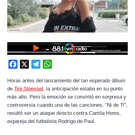
F
X
T
W
a
e
h
Horas antes del lanzamiento del tan esperado álbum
c
l
a
de
Tini Stoessel
, la anticipación estaba en su punto
e
e
t
más alto. Pero la emoción se convirtió en sorpresa y
b
g
s
controversia cuando una de las canciones, “Ni de Ti”,
o
r
A
resultó ser un ataque directo contra Camila Homs,
o
a
p
expareja del futbolista Rodrigo de Paul.
k
m
p