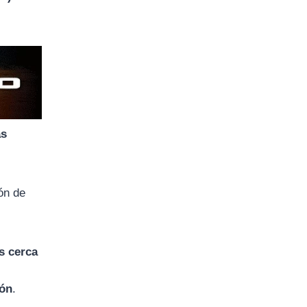
as
ón de
s cerca
ión
.