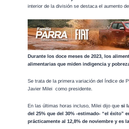
o
r
A
interior de la división se destaca el aumento 
o
a
p
k
m
p
Durante los doce meses de 2023, los alimen
alimentarias que miden indigencia y pobrez
Se trata de la primera variación del Índice d
Javier Milei como presidente.
En las últimas horas incluso, Milei dijo que
si l
del 25% que del 30% -estimado- “el éxito” 
prácticamente al 12,8% de noviembre y es la