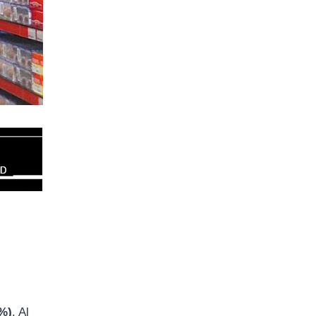
7%)
. Al