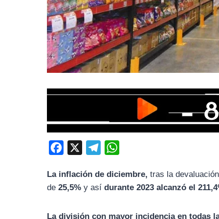
F
X
T
W
a
e
h
La inflación de diciembre,
tras la devaluació
c
l
a
de
25
,5%
y así
durante 2023 alcanzó el
211,4
e
e
t
b
g
s
La división con mayor incidencia en todas l