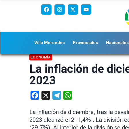
Villa Mercedes
Provinciales
Nacionales
ECONOMÍA
La inflación de di
2023
Facebook
X
Telegram
WhatsApp
La inflación de diciembre, tras la dev
2023 alcanzó el 211,4% . La división c
(29,7%). Al interior de la división se 