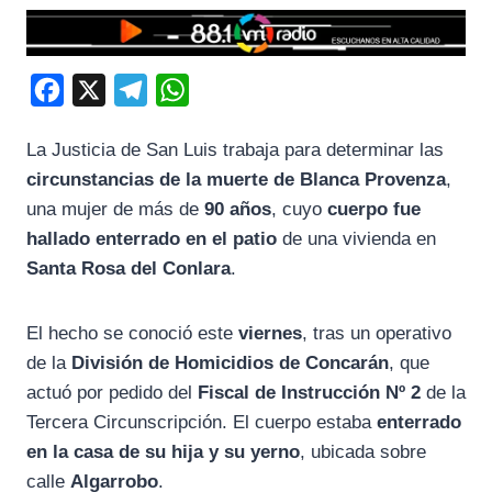
F
X
T
W
a
e
h
La Justicia de San Luis trabaja para determinar las
c
l
a
circunstancias de la muerte de Blanca Provenza
,
e
e
t
una mujer de más de
90 años
, cuyo
cuerpo fue
b
g
s
hallado enterrado en el patio
de una vivienda en
o
r
A
Santa Rosa del Conlara
.
o
a
p
k
m
p
El hecho se conoció este
viernes
, tras un operativo
de la
División de Homicidios de Concarán
, que
actuó por pedido del
Fiscal de Instrucción Nº 2
de la
Tercera Circunscripción. El cuerpo estaba
enterrado
en la casa de su hija y su yerno
, ubicada sobre
calle
Algarrobo
.