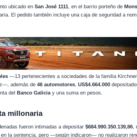
ento ubicado en
San José 1111
, en el barrio porteño de
Mons
aria. El pedido también incluye una caja de seguridad a no
bles
—13 pertenecientes a sociedades de la familia Kirchner
áez—, además de
46 automotores
,
US$4.664.000
depositado
nta del
Banco Galicia
y una suma en pesos.
a millonaria
denadas fueron intimadas a depositar
$684.990.350.139,86
,
o en la sentencia, pero —según indicaron— no realizaron ni