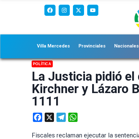
Villa Mercedes
Provinciales
Nacionales
POLÍTICA
La Justicia pidió e
Kirchner y Lázaro 
1111
Facebook
X
Telegram
WhatsApp
Fiscales reclaman ejecutar la sentenci