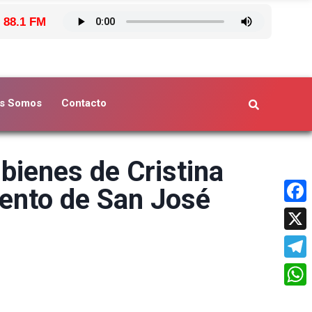
 88.1 FM
s Somos
Contacto
bienes de Cristina
mento de San José
Face
X
Tele
What