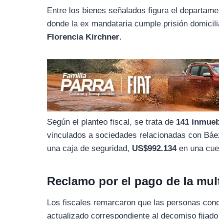
o
r
A
Entre los bienes señalados figura el departam
o
a
p
donde la ex mandataria cumple prisión domicili
k
m
p
Florencia Kirchner
.
Según el planteo fiscal, se trata de
141 inmue
vinculados a sociedades relacionadas con B
una caja de seguridad,
US$992.134
en una cue
Reclamo por el pago de la mult
Los fiscales remarcaron que las personas con
actualizado correspondiente al decomiso fijad