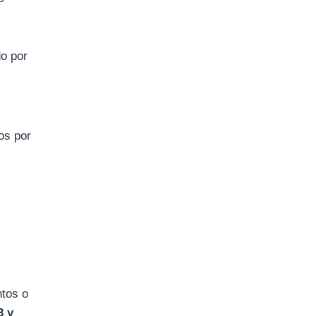
do por
os por
tos o
3 y