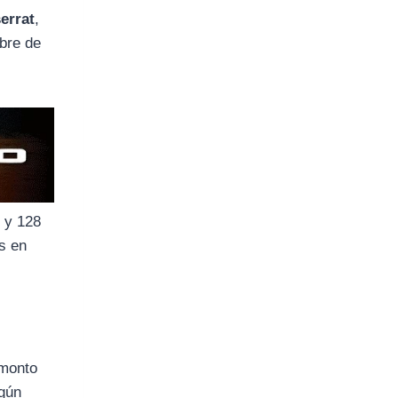
errat
,
mbre de
 y 128
s en
 monto
ngún