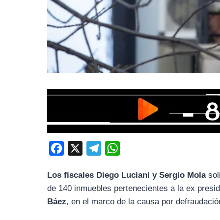
F
X
T
W
a
e
h
Los fiscales Diego Luciani y Sergio Mola
sol
c
l
a
de 140 inmuebles pertenecientes a la ex presi
e
e
t
Báez
, en el marco de la causa por defraudación
b
g
s