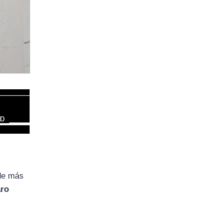
de más
aro