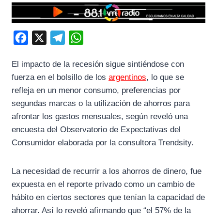
F
X
T
W
a
e
h
El impacto de la recesión sigue sintiéndose con
c
l
a
fuerza en el bolsillo de los
argentinos
, lo que se
e
e
t
refleja en un menor consumo, preferencias por
b
g
s
segundas marcas o la utilización de ahorros para
o
r
A
afrontar los gastos mensuales, según reveló una
o
a
p
encuesta del Observatorio de Expectativas del
k
m
p
Consumidor elaborada por la consultora Trendsity.
La necesidad de recurrir a los ahorros de dinero, fue
expuesta en el reporte privado como un cambio de
hábito en ciertos sectores que tenían la capacidad de
ahorrar. Así lo reveló afirmando que “el 57% de la