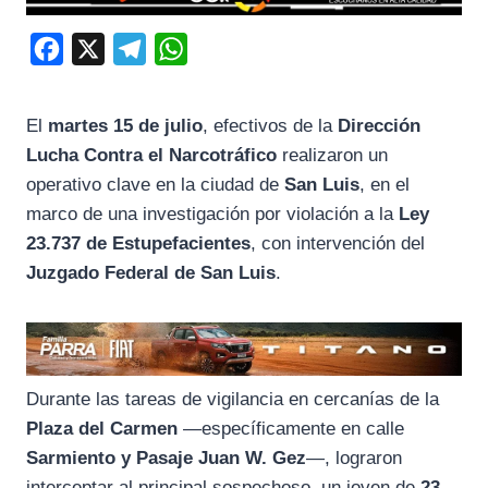
F
X
T
W
a
e
h
c
l
a
El
martes 15 de julio
, efectivos de la
Dirección
e
e
t
Lucha Contra el Narcotráfico
realizaron un
b
g
s
operativo clave en la ciudad de
San Luis
, en el
o
r
A
marco de una investigación por violación a la
Ley
23.737 de Estupefacientes
, con intervención del
o
a
p
Juzgado Federal de San Luis
.
k
m
p
Durante las tareas de vigilancia en cercanías de la
Plaza del Carmen
—específicamente en calle
Sarmiento y Pasaje Juan W. Gez
—, lograron
interceptar al principal sospechoso, un joven de
23