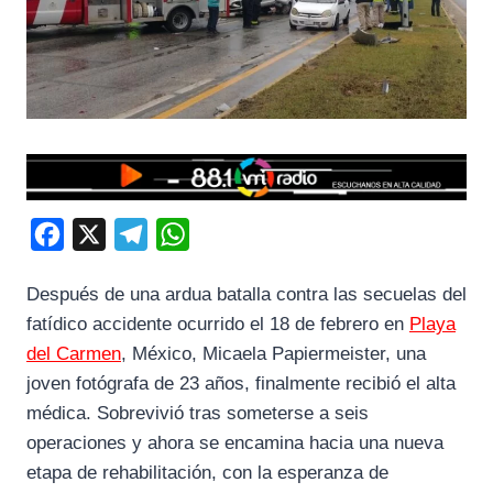
F
X
T
W
a
e
h
Después de una ardua batalla contra las secuelas del
c
l
a
fatídico accidente ocurrido el 18 de febrero en
Playa
e
e
t
del Carmen
, México, Micaela Papiermeister, una
b
g
s
joven fotógrafa de 23 años, finalmente recibió el alta
o
r
A
médica. Sobrevivió tras someterse a seis
o
a
p
operaciones y ahora se encamina hacia una nueva
k
m
p
etapa de rehabilitación, con la esperanza de