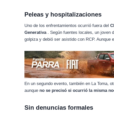
o
r
A
o
a
p
Peleas y hospitalizaciones
k
m
p
Uno de los enfrentamientos ocurrió fuera del
C
Generativa
. Según fuentes locales, un joven 
golpiza y debió ser asistido con RCP. Aunque el
En un segundo evento, también en La Toma, otr
aunque
no se precisó si ocurrió la misma noc
Sin denuncias formales