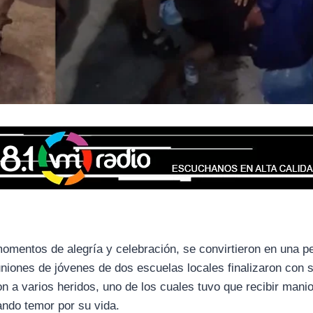
omentos de alegría y celebración, se convirtieron en una pe
niones de jóvenes de dos escuelas locales finalizaron con 
n a varios heridos, uno de los cuales tuvo que recibir mani
ndo temor por su vida.