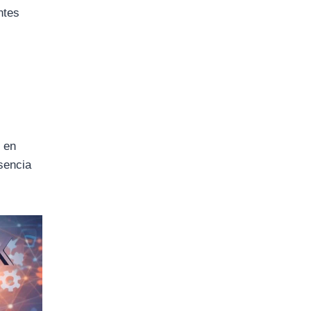
ntes
o en
usencia