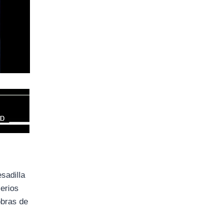
sadilla
serios
obras de