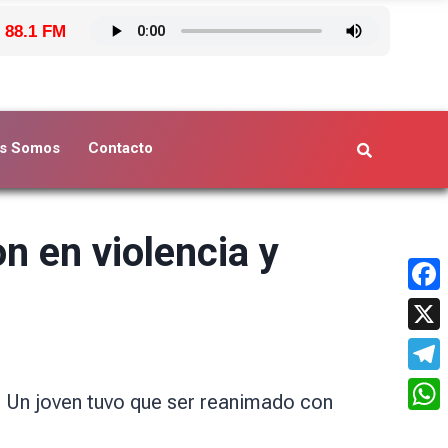
 88.1 FM
s Somos
Contacto
n en violencia y
Face
X
Tele
. Un joven tuvo que ser reanimado con
What