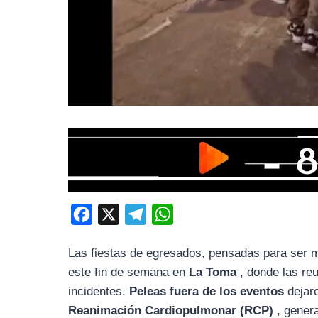
F
X
T
W
a
e
h
Las fiestas de egresados, pensadas para ser m
c
l
a
este fin de semana en
La Toma
, donde las reu
e
e
t
incidentes.
Peleas fuera de los eventos
dejaro
b
g
s
Reanimación Cardiopulmonar (RCP)
, genera