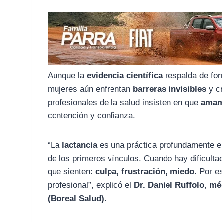
o
r
A
o
a
p
k
m
p
Aunque la
evidencia científica
respalda de for
mujeres aún enfrentan
barreras invisibles
y cr
profesionales de la salud insisten en que
amam
contención y confianza.
“La
lactancia
es una práctica profundamente em
de los primeros vínculos. Cuando hay dificulta
que sienten:
culpa, frustración, miedo
. Por e
profesional”, explicó el
Dr. Daniel Ruffolo
,
méd
(Boreal Salud)
.