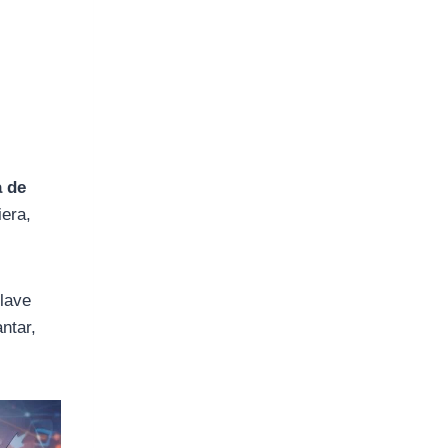
a de
iera,
lave
ntar,