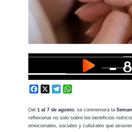
F
X
T
W
a
e
h
c
l
a
Del
1 al 7 de agosto
, se conmemora la
Semana
e
e
t
reflexionar no solo sobre los beneficios nutri
b
g
s
emocionales, sociales y culturales que atravie