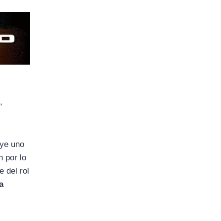
,
uye uno
n por lo
 del rol
a