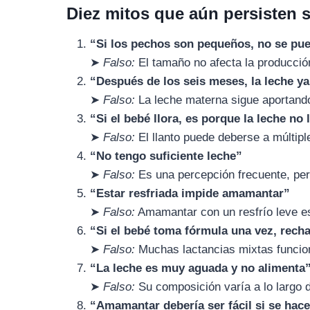
Diez mitos que aún persisten s
“Si los pechos son pequeños, no se p
➤
Falso:
El tamaño no afecta la producción
“Después de los seis meses, la leche y
➤
Falso:
La leche materna sigue aportando
“Si el bebé llora, es porque la leche no 
➤
Falso:
El llanto puede deberse a múltip
“No tengo suficiente leche”
➤
Falso:
Es una percepción frecuente, per
“Estar resfriada impide amamantar”
➤
Falso:
Amamantar con un resfrío leve e
“Si el bebé toma fórmula una vez, rech
➤
Falso:
Muchas lactancias mixtas funci
“La leche es muy aguada y no alimenta
➤
Falso:
Su composición varía a lo largo d
“Amamantar debería ser fácil si se hac