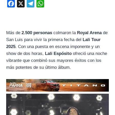
F
X
T
W
a
e
h
c
l
a
e
e
t
Más de
2.500 personas
colmaron la
Royal Arena
de
b
g
s
San Luis para vivir la primera fecha del
Lali Tour
o
r
A
2025
. Con una puesta en escena imponente y un
o
a
p
show de dos horas,
Lali Espósito
ofreció una noche
k
m
p
vibrante que combinó sus mayores éxitos con los
más potentes de su último álbum.