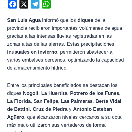
F
X
T
W
a
e
h
San Luis Agua
informó que los
diques
de la
c
l
a
provincia recibieron importantes volúmenes de agua
e
e
t
gracias a las intensas lluvias registradas en las
b
g
s
zonas altas de las sierras. Estas precipitaciones,
o
r
A
inusuales en invierno
, permitieron abastecer a
o
a
p
varios embalses cercanos, optimizando la capacidad
k
m
p
de almacenamiento hídrico.
Entre los principales beneficiados se destacan los
diques
Nogolí
,
La Huertita
,
Potrero de los Funes
,
La Florida
,
San Felipe
,
Las Palmeras
,
Berta Vidal
de Battini
,
Cruz de Piedra
y
Antonio Esteban
Agüero
, que alcanzaron niveles cercanos a su cota
máxima o utilizaron sus vertederos de forma