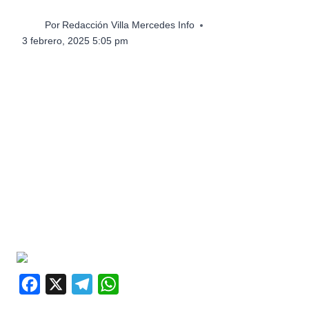
Por
Redacción Villa Mercedes Info
3 febrero, 2025 5:05 pm
F
X
T
W
a
e
h