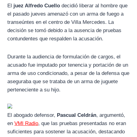
El
juez Alfredo Cuello
decidió liberar al hombre que
c
l
a
el pasado jueves amenazó con un arma de fuego a
e
e
t
transeúntes en el centro de Villa Mercedes. La
b
g
s
decisión se tomó debido a la ausencia de pruebas
o
r
A
contundentes que respalden la acusación.
o
a
p
k
m
p
Durante la audiencia de formulación de cargos, el
acusado fue imputado por tenencia y portación de un
arma de uso condicionado, a pesar de la defensa que
aseguraba que se trataba de un arma de juguete
perteneciente a su hijo.
El abogado defensor,
Pascual Celdrán
, argumentó,
en
VMI Radio
, que las pruebas presentadas no eran
suficientes para sostener la acusación, destacando