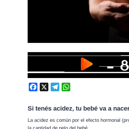
F
X
T
W
a
e
h
c
l
a
Si tenés acidez, tu bebé va a nac
e
e
t
La acidez es común por el efecto hormonal (pro
b
g
s
la cantidad de pelo del bebé.