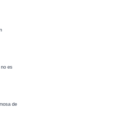
n
 no es
ermosa de