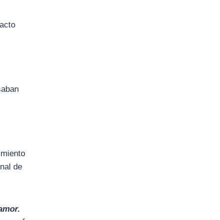
tacto
saban
imiento
onal de
 amor.