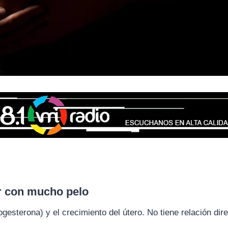
er con mucho pelo
gesterona) y el crecimiento del útero. No tiene relación dir