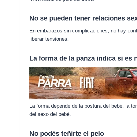
o
r
A
o
a
p
No se pueden tener relaciones se
k
m
p
En embarazos sin complicaciones, no hay contr
liberar tensiones.
La forma de la panza indica si es
La forma depende de la postura del bebé, la to
del sexo del bebé.
No podés teñirte el pelo