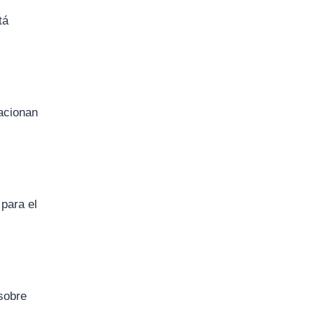
tá
lacionan
 para el
 sobre