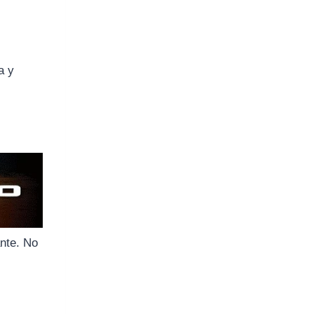
a y
ante. No