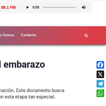
 88.1 FM
s Somos
Contacto
el embarazo
Face
X
rmación. Este documento busca
Tele
n esta etapa tan especial.
What