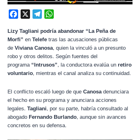
F
X
T
W
a
e
h
Lizy Tagliani podría abandonar “La Peña de
c
l
a
Morfi”
en
Telefe
tras las acusaciones públicas
e
e
t
de
Viviana Canosa
, quien la vinculó a un presunto
b
g
s
robo y otros delitos. Según fuentes del
o
r
A
programa
“Intrusos”
, la conductora evalúa un
retiro
o
a
p
voluntario
, mientras el canal analiza su continuidad.
k
m
p
El conflicto escaló luego de que
Canosa
denunciara
el hecho en su programa y anunciara acciones
legales.
Tagliani
, por su parte, habría consultado al
abogado
Fernando Burlando
, aunque sin avances
concretos en su defensa.