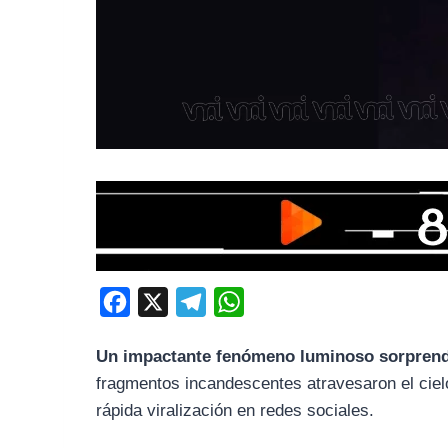
F
X
T
W
a
e
h
Un impactante fenómeno luminoso sorprendi
c
l
a
fragmentos incandescentes atravesaron el ciel
e
e
t
rápida viralización en redes sociales.
b
g
s