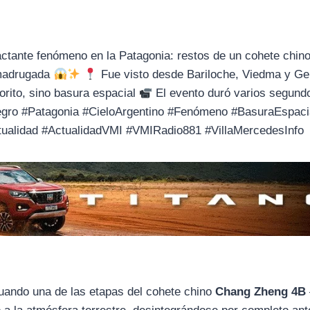
actante fenómeno en la Patagonia: restos de un cohete chin
 madrugada
Fue visto desde Bariloche, Viedma y Ge
rito, sino basura espacial
El evento duró varios segund
egro #Patagonia #CieloArgentino #Fenómeno #BasuraEspaci
tualidad #ActualidadVMI #VMIRadio881 #VillaMercedesInfo
cuando una de las etapas del cohete chino
Chang Zheng 4B