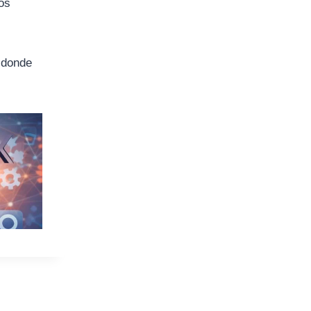
ros
, donde