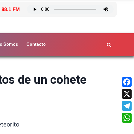
 88.1 FM
s Somos
Contacto
stos de un cohete
Face
X
Tele
eteorito
What