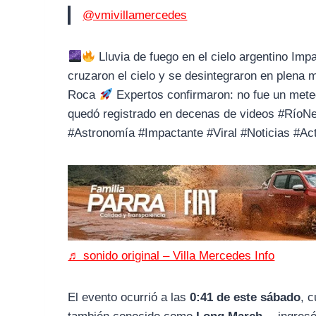
o
r
A
@vmivillamercedes
o
a
p
k
m
p
Lluvia de fuego en el cielo argentino Imp
cruzaron el cielo y se desintegraron en plena
Roca
Expertos confirmaron: no fue un meteo
quedó registrado en decenas de videos #RíoN
#Astronomía #Impactante #Viral #Noticias #Ac
♬ sonido original – Villa Mercedes Info
El evento ocurrió a las
0:41 de este sábado
, 