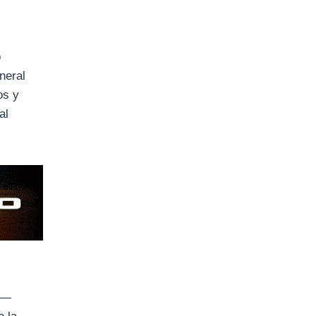
o
neral
os y
al
—