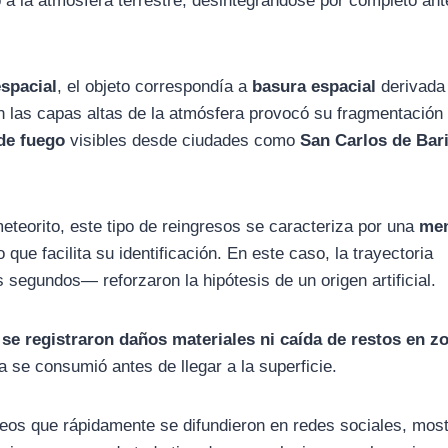
 a la atmósfera terrestre, desintegrándose por completo ant
espacial
, el objeto correspondía a
basura espacial
derivada
n las capas altas de la atmósfera provocó su fragmentación
 de fuego
visibles desde ciudades como
San Carlos de Bar
teorito, este tipo de reingresos se caracteriza por una
me
lo que facilita su identificación. En este caso, la trayectoria
 segundos— reforzaron la hipótesis de un origen artificial.
 se registraron daños materiales ni caída de restos en z
a se consumió antes de llegar a la superficie.
eos que rápidamente se difundieron en redes sociales, mos