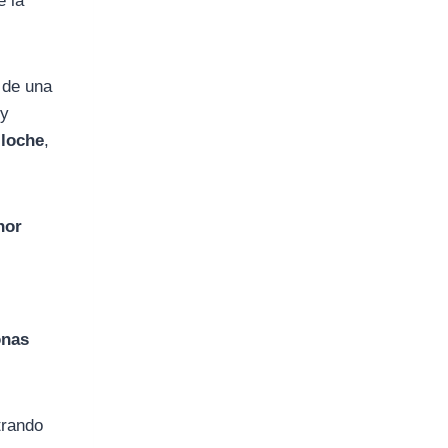
e la
 de una
 y
iloche
,
nor
onas
trando