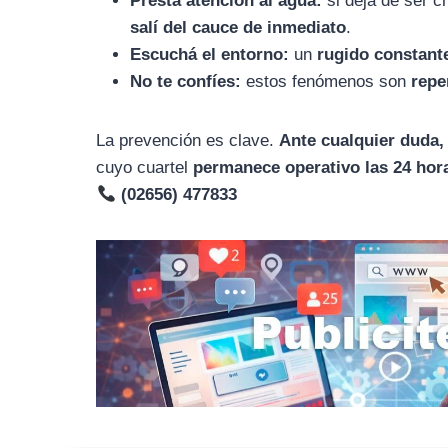
Prestá atención al agua:
si deja de ser c
salí del cauce de inmediato
.
Escuchá el entorno:
un
rugido constant
No te confíes:
estos fenómenos son
repe
La prevención es clave.
Ante cualquier duda,
cuyo cuartel
permanece operativo las 24 hor
(02656) 477833