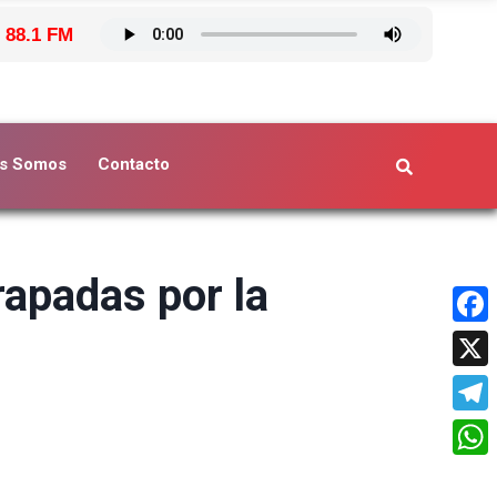
 88.1 FM
s Somos
Contacto
rapadas por la
Face
X
Tele
What