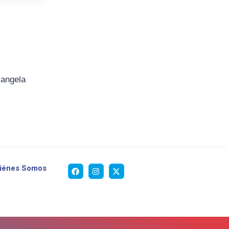
iangela
iénes Somos