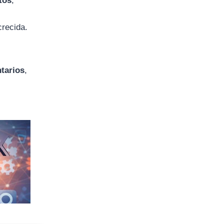
tos
,
crecida.
tarios
,