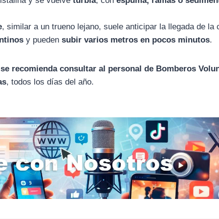
ristalina y se vuelve
turbia
, con
espuma, ramas o sedimen
e
, similar a un trueno lejano, suele anticipar la llegada de la 
ntinos
y pueden
subir varios metros en pocos minutos
.
 se recomienda consultar al personal de Bomberos Volun
as
, todos los días del año.