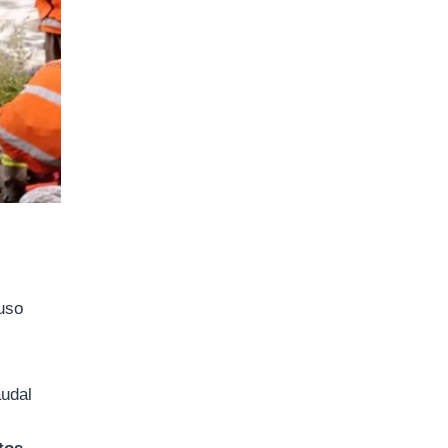
luso
audal