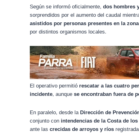
o
r
A
Según se informó oficialmente,
dos hombres y
o
a
p
sorprendidos por el aumento del caudal mientr
k
m
p
asistidos por personas presentes en la zona
por distintos organismos locales.
El operativo permitió
rescatar a las cuatro p
incidente
, aunque
se encontraban fuera de p
En paralelo, desde la
Dirección de Prevenció
conjunto con
intendencias de la Costa de l
ante las
crecidas de arroyos y ríos
registrada