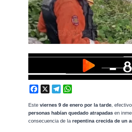
F
X
T
W
a
e
h
Este
viernes 9 de enero por la tarde
, efectiv
c
l
a
personas habían quedado atrapadas
en inme
e
e
t
consecuencia de la
repentina crecida de un 
b
g
s