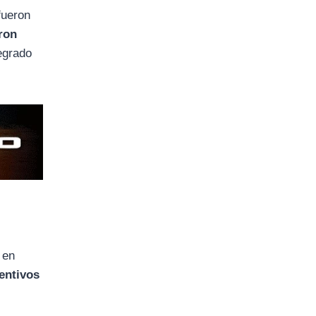
 fueron
ron
egrado
, en
entivos