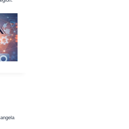
egión.
iangela