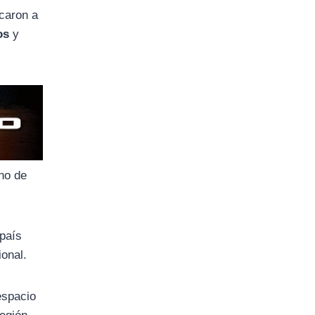
rcaron a
os
y
uno de
 país
ional.
espacio