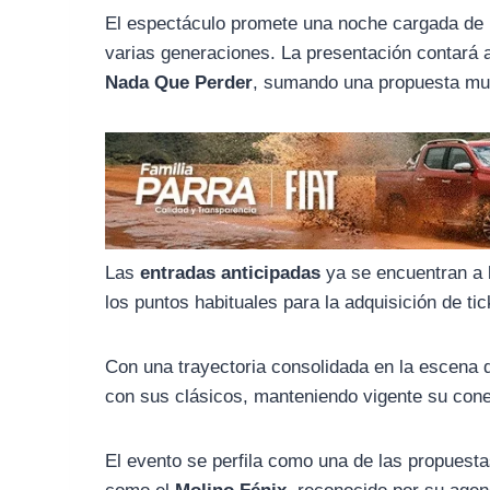
o
r
A
El espectáculo promete una noche cargada de n
o
a
p
varias generaciones. La presentación contará 
k
m
p
Nada Que Perder
, sumando una propuesta musi
Las
entradas anticipadas
ya se encuentran a 
los puntos habituales para la adquisición de tic
Con una trayectoria consolidada en la escena 
con sus clásicos, manteniendo vigente su conex
El evento se perfila como una de las propuest