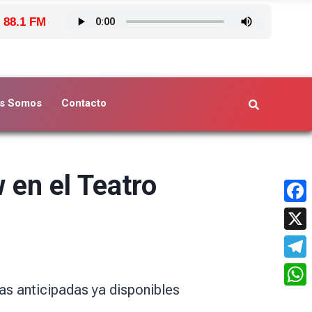
 88.1 FM
s Somos
Contacto
 en el Teatro
Face
X
Tele
as anticipadas ya disponibles
What