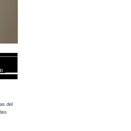
as del
des