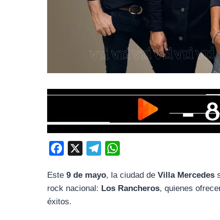
F
X
T
W
a
e
h
Este
9 de mayo
, la ciudad de
Villa Mercedes
s
c
l
a
rock nacional:
Los Rancheros
, quienes ofrec
e
e
t
éxitos.
b
g
s