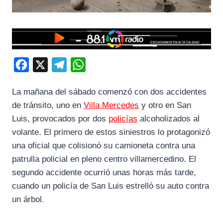
F
X
T
W
a
e
h
La mañana del sábado comenzó con dos accidentes
c
l
a
de tránsito, uno en
Villa Mercedes
y otro en San
e
e
t
Luis, provocados por dos
policías
alcoholizados al
b
g
s
volante. El primero de estos siniestros lo protagonizó
o
r
A
una oficial que colisionó su camioneta contra una
o
a
p
patrulla policial en pleno centro villamercedino. El
k
m
p
segundo accidente ocurrió unas horas más tarde,
cuando un policía de San Luis estrelló su auto contra
un árbol.