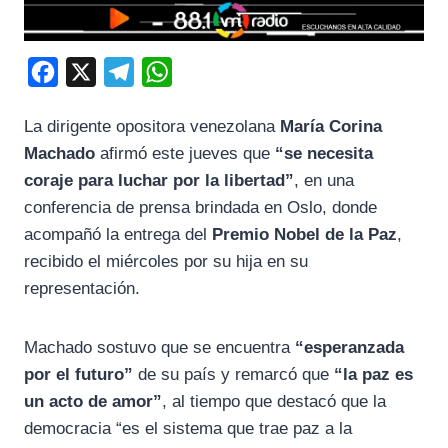
F
X
T
W
a
e
h
La dirigente opositora venezolana
María Corina
c
l
a
Machado
afirmó este jueves que
“se necesita
e
e
t
coraje para luchar por la libertad”
, en una
b
g
s
conferencia de prensa brindada en Oslo, donde
o
r
A
acompañó la entrega del
Premio Nobel de la Paz
,
o
a
p
recibido el miércoles por su hija en su
k
m
p
representación.
Machado sostuvo que se encuentra
“esperanzada
por el futuro”
de su país y remarcó que
“la paz es
un acto de amor”
, al tiempo que destacó que la
democracia “es el sistema que trae paz a la