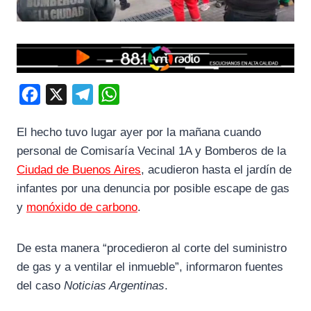
F
X
T
W
a
e
h
El hecho tuvo lugar ayer por la mañana cuando
c
l
a
personal de Comisaría Vecinal 1A y Bomberos de la
e
e
t
Ciudad de Buenos Aires
, acudieron hasta el jardín de
b
g
s
infantes por una denuncia por posible escape de gas
o
r
A
y
monóxido de carbono
.
o
a
p
k
m
p
De esta manera “procedieron al corte del suministro
de gas y a ventilar el inmueble”, informaron fuentes
del caso
Noticias Argentinas
.