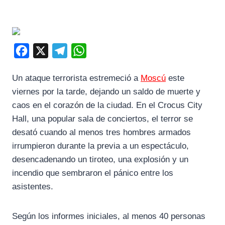
F
X
T
W
a
e
h
Un ataque terrorista estremeció a
Moscú
este
c
l
a
viernes por la tarde, dejando un saldo de muerte y
e
e
t
caos en el corazón de la ciudad. En el Crocus City
b
g
s
Hall, una popular sala de conciertos, el terror se
o
r
A
desató cuando al menos tres hombres armados
o
a
p
irrumpieron durante la previa a un espectáculo,
k
m
p
desencadenando un tiroteo, una explosión y un
incendio que sembraron el pánico entre los
asistentes.
Según los informes iniciales, al menos 40 personas