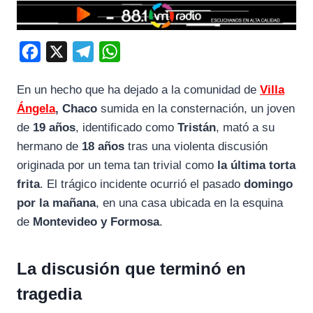
F
X
T
W
a
e
h
En un hecho que ha dejado a la comunidad de
Villa
c
l
a
Ángela
, Chaco
sumida en la consternación, un joven
e
e
t
de
19 años
, identificado como
Tristán
, mató a su
b
g
s
hermano de
18 años
tras una violenta discusión
o
r
A
originada por un tema tan trivial como
la última torta
o
a
p
frita
. El trágico incidente ocurrió el pasado
domingo
k
m
p
por la mañana
, en una casa ubicada en la esquina
de
Montevideo y Formosa
.
La discusión que terminó en
tragedia