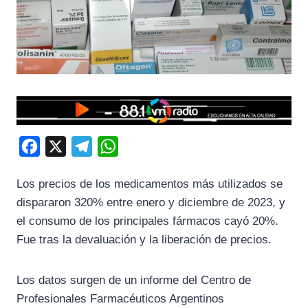
F
X
T
W
a
e
h
Los precios de los medicamentos más utilizados se
c
l
a
dispararon 320% entre enero y diciembre de 2023, y
e
e
t
el consumo de los principales fármacos cayó 20%.
b
g
s
Fue tras la devaluación y la liberación de precios.
o
r
A
o
a
p
Los datos surgen de un informe del Centro de
k
m
p
Profesionales Farmacéuticos Argentinos