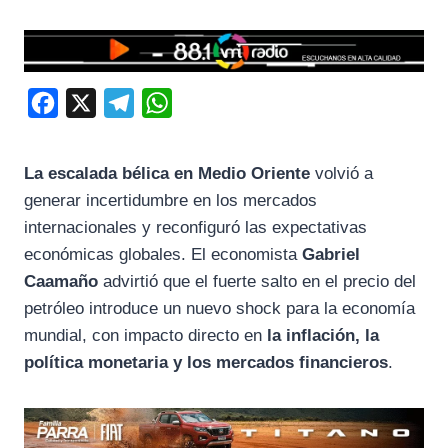
F
X
T
W
a
e
h
c
l
a
La escalada bélica en Medio Oriente
volvió a
e
e
t
generar incertidumbre en los mercados
b
g
s
internacionales y reconfiguró las expectativas
o
r
A
económicas globales. El economista
Gabriel
Caamaño
advirtió que el fuerte salto en el precio del
o
a
p
petróleo introduce un nuevo shock para la economía
k
m
p
mundial, con impacto directo en
la inflación, la
política monetaria y los mercados financieros
.