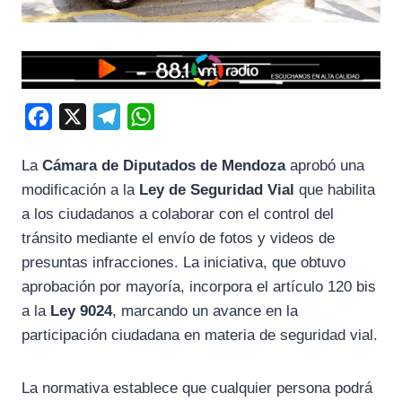
F
X
T
W
a
e
h
La
Cámara de Diputados de Mendoza
aprobó una
c
l
a
modificación a la
Ley de Seguridad Vial
que habilita
e
e
t
a los ciudadanos a colaborar con el control del
b
g
s
tránsito mediante el envío de fotos y videos de
o
r
A
presuntas infracciones. La iniciativa, que obtuvo
o
a
p
aprobación por mayoría, incorpora el artículo 120 bis
k
m
p
a la
Ley 9024
, marcando un avance en la
participación ciudadana en materia de seguridad vial.
La normativa establece que cualquier persona podrá