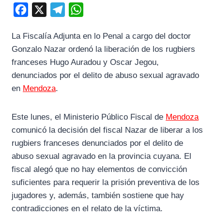
F
X
T
W
a
e
h
La Fiscalía Adjunta en lo Penal a cargo del doctor
c
l
a
Gonzalo Nazar ordenó la liberación de los rugbiers
e
e
t
franceses Hugo Auradou y Oscar Jegou,
b
g
s
denunciados por el delito de abuso sexual agravado
o
r
A
en
Mendoza
.
o
a
p
k
m
p
Este lunes, el Ministerio Público Fiscal de
Mendoza
comunicó la decisión del fiscal Nazar de liberar a los
rugbiers franceses denunciados por el delito de
abuso sexual agravado en la provincia cuyana. El
fiscal alegó que no hay elementos de convicción
suficientes para requerir la prisión preventiva de los
jugadores y, además, también sostiene que hay
contradicciones en el relato de la víctima.