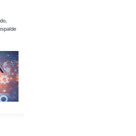
ido,
respalde