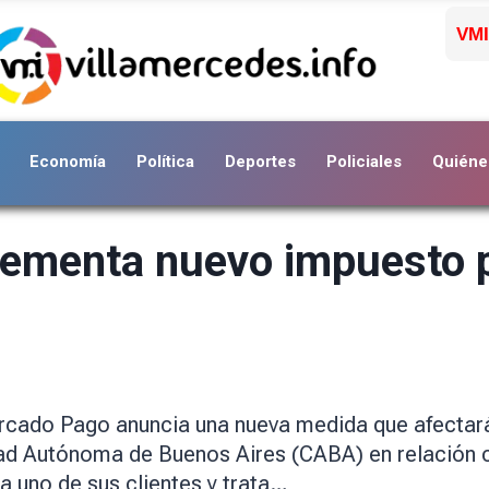
VMI
Economía
Política
Deportes
Policiales
Quiéne
ementa nuevo impuesto p
rcado Pago anuncia una nueva medida que afectará
udad Autónoma de Buenos Aires (CABA) en relación c
 uno de sus clientes y trata…