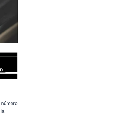
e número
 la