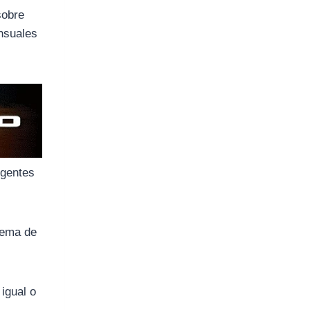
sobre
ensuales
igentes
uema de
igual o