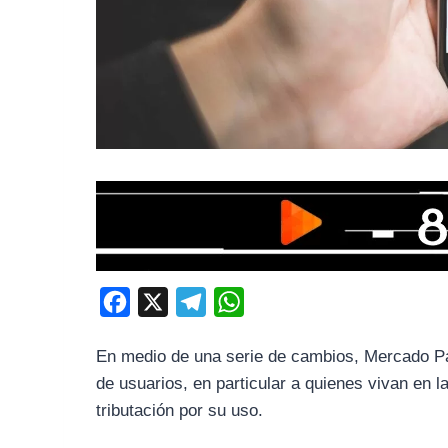
F
X
T
W
a
e
h
En medio de una serie de cambios, Mercado P
c
l
a
de usuarios, en particular a quienes vivan en
e
e
t
tributación por su uso.
b
g
s