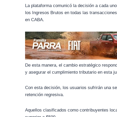
o
r
A
La plataforma comunicó la decisión a cada uno
o
a
p
los Ingresos Brutos en todas las transaccione
k
m
p
en CABA.
De esta manera, el cambio estratégico respond
y asegurar el cumplimiento tributario en esta ju
Con esta decisión, los usuarios sufrirán una
retención regresiva.
Aquellos clasificados como contribuyentes loca