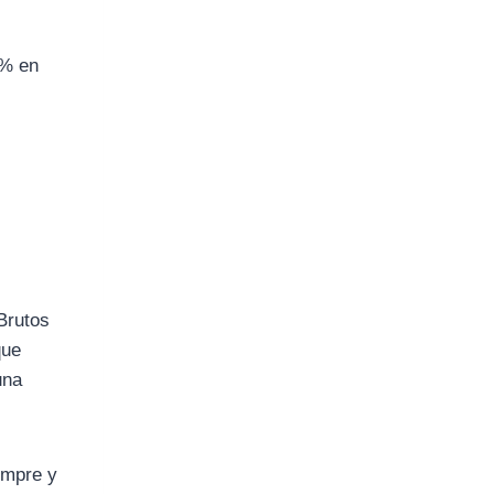
2% en
Brutos
que
una
empre y