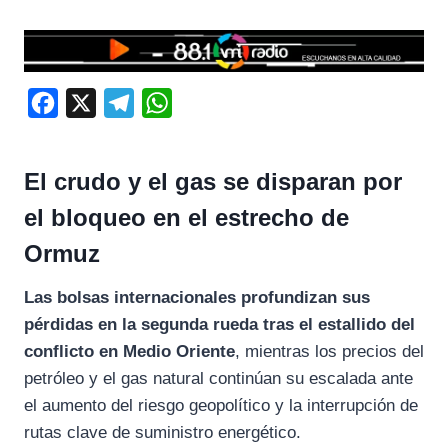
F
X
T
W
a
e
h
c
l
a
El crudo y el gas se disparan por
e
e
t
el bloqueo en el estrecho de
b
g
s
Ormuz
o
r
A
o
a
p
Las bolsas internacionales profundizan sus
k
m
p
pérdidas en la segunda rueda tras el estallido del
conflicto en Medio Oriente
, mientras los precios del
petróleo y el gas natural continúan su escalada ante
el aumento del riesgo geopolítico y la interrupción de
rutas clave de suministro energético.