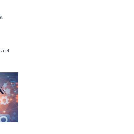
la
rá el