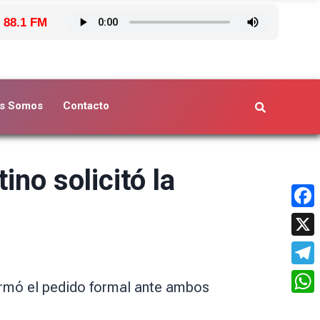
 88.1 FM
s Somos
Contacto
no solicitó la
Face
X
Tele
firmó el pedido formal ante ambos
What