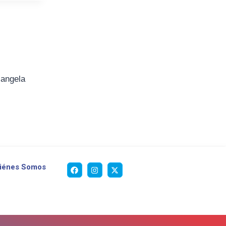
iangela
iénes Somos