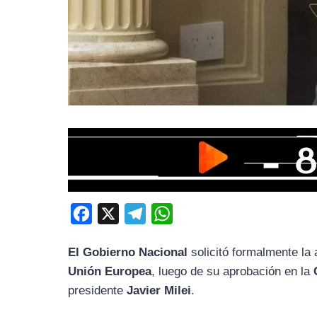
F
X
T
W
a
e
h
El Gobierno Nacional
solicitó formalmente la 
c
l
a
Unión Europea
, luego de su aprobación en la
e
e
t
presidente
Javier Milei
.
b
g
s