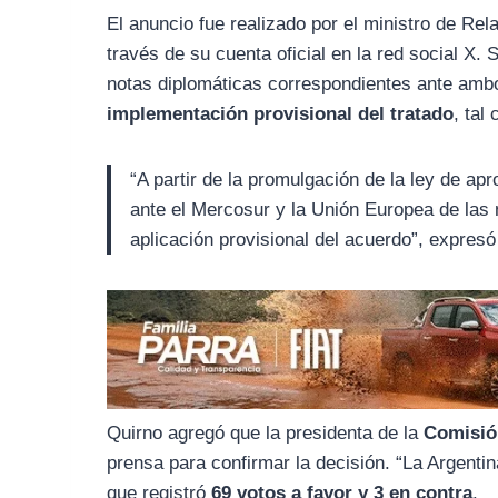
o
r
A
El anuncio fue realizado por el ministro de Re
o
a
p
través de su cuenta oficial en la red social X. 
k
m
p
notas diplomáticas correspondientes ante amb
implementación provisional del tratado
, tal
“A partir de la promulgación de la ley de a
ante el Mercosur y la Unión Europea de las 
aplicación provisional del acuerdo”, expresó 
Quirno agregó que la presidenta de la
Comisió
prensa para confirmar la decisión. “La Argentin
que registró
69 votos a favor y 3 en contra
.