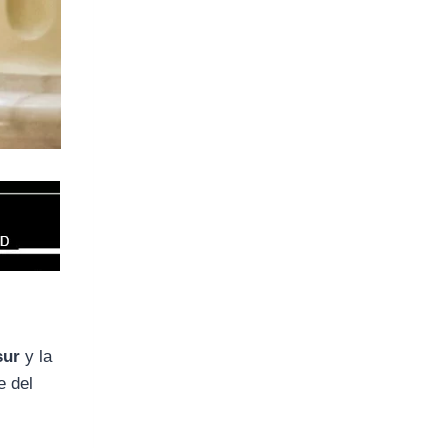
sur
y la
e del