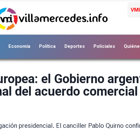
VMI
Economía
Política
Deportes
Policiales
Quiéne
opea: el Gobierno argenti
nal del acuerdo comercial
gación presidencial. El canciller Pablo Quirno con