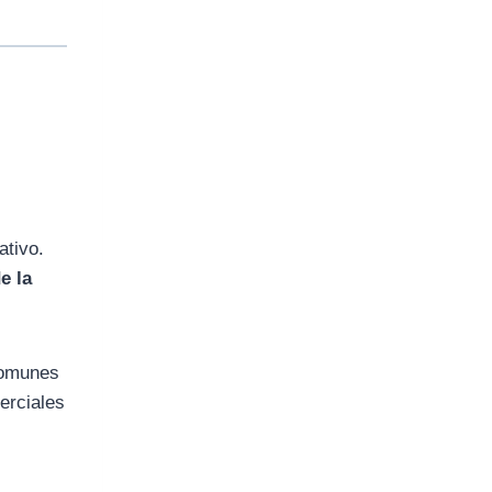
ativo.
e la
 comunes
erciales