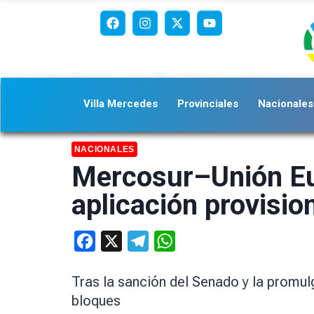
Villa Mercedes
Provinciales
Nacionales
NACIONALES
Mercosur–Unión Eur
aplicación provisio
Facebook
X
Telegram
WhatsApp
Tras la sanción del Senado y la promul
bloques