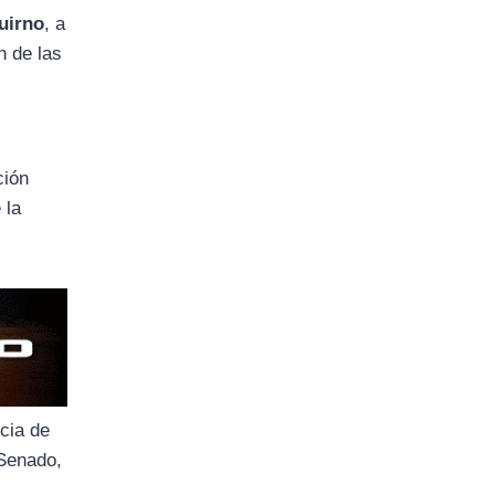
uirno
, a
n de las
ción
 la
cia de
 Senado,