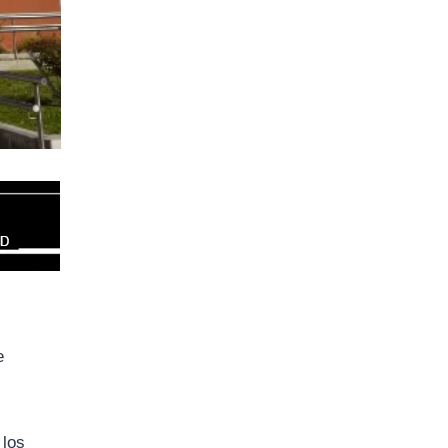
e
 los