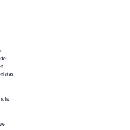
ue
 del
ón
onistas
a la
 se