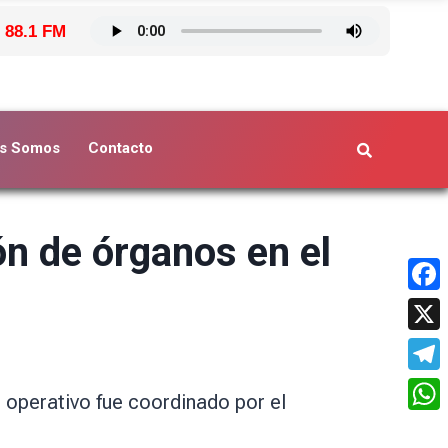
 88.1 FM
s Somos
Contacto
ón de órganos en el
Face
X
Tele
l operativo fue coordinado por el
What