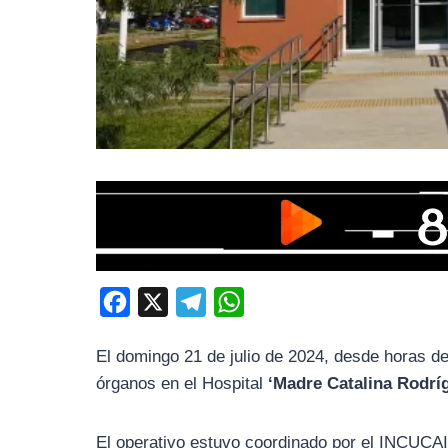
F
X
T
W
a
e
h
El domingo 21 de julio de 2024, desde horas de
c
l
a
órganos en el Hospital
‘Madre Catalina Rodrí
e
e
t
b
g
s
El operativo estuvo coordinado por el INCUCAI 