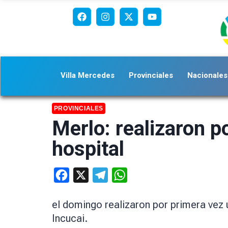
Villa Mercedes
Provinciales
Nacionales
PROVINCIALES
Merlo: realizaron p
hospital
Facebook
X
Telegram
WhatsApp
el domingo realizaron por primera vez 
Incucai.