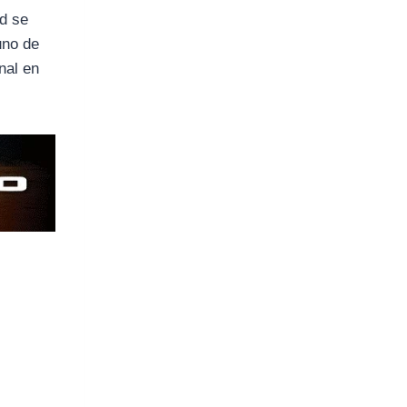
ad se
uno de
nal en