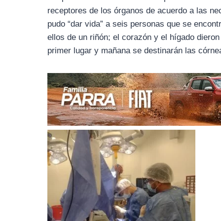
o
r
A
receptores de los órganos de acuerdo a las nec
o
a
p
pudo “dar vida” a seis personas que se encont
k
m
p
ellos de un riñón; el corazón y el hígado dier
primer lugar y mañana se destinarán las córne