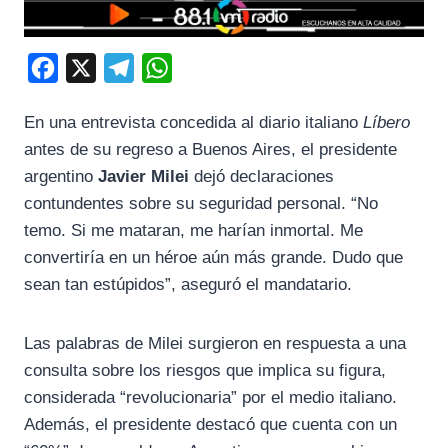
F
X
T
W
a
e
h
En una entrevista concedida al diario italiano
Líbero
c
l
a
antes de su regreso a Buenos Aires, el presidente
e
e
t
argentino
Javier Milei
dejó declaraciones
b
g
s
contundentes sobre su seguridad personal. “No
o
r
A
temo. Si me mataran, me harían inmortal. Me
o
a
p
convertiría en un héroe aún más grande. Dudo que
k
m
p
sean tan estúpidos”, aseguró el mandatario.
Las palabras de Milei surgieron en respuesta a una
consulta sobre los riesgos que implica su figura,
considerada “revolucionaria” por el medio italiano.
Además, el presidente destacó que cuenta con un