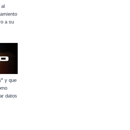
 al
iamiento
ro a su
a”
y que
como
nar datos