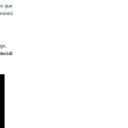
is que
smintió
ego,
decidí