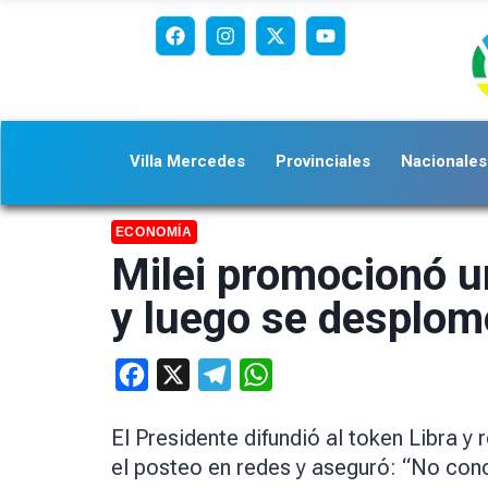
Villa Mercedes
Provinciales
Nacionales
ECONOMÍA
Milei promocionó u
y luego se desplom
Facebook
X
Telegram
WhatsApp
El Presidente difundió al token Libra y
el posteo en redes y aseguró: “No con