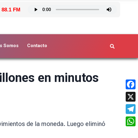
 88.1 FM
s Somos
Contacto
llones en minutos
Face
X
Tele
movimientos de la moneda. Luego eliminó
What