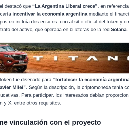
lei destacó que
“La Argentina Liberal crece”
, en referencia
scaría
incentivar la economía argentina
mediante el financ
teo incluía dos enlaces: uno al sitio oficial del token y ot
trato del activo, que operaba en billeteras de la red
Solana
.
l token fue diseñado para
“fortalecer la economía argentin
avier Milei”
. Según la descripción, la criptomoneda tenía 
ducativas. Para participar, los interesados debían proporcio
 y X, entre otros requisitos.
ene vinculación con el proyecto