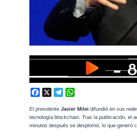
F
X
T
W
a
e
h
El presidente
Javier Milei
difundió en sus rede
c
l
a
tecnología blockchain. Tras la publicación, el 
e
e
t
minutos después se desplomó, lo que generó c
b
g
s