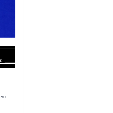
a
pero