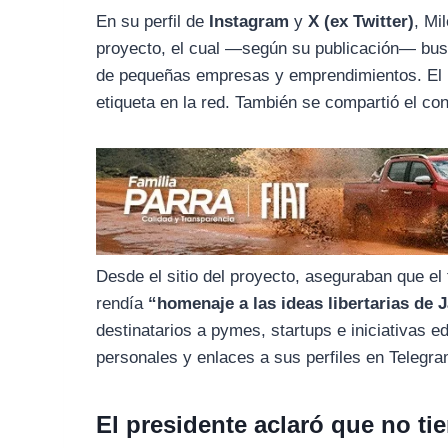
o
r
A
En su perfil de
Instagram
y
X (ex Twitter)
, Mi
o
a
p
proyecto, el cual —según su publicación— bu
k
m
p
de pequeñas empresas y emprendimientos. El pos
etiqueta en la red. También se compartió el con
Desde el sitio del proyecto, aseguraban que e
rendía
“homenaje a las ideas libertarias de J
destinatarios a pymes, startups e iniciativas e
personales y enlaces a sus perfiles en Telegram
El presidente aclaró que no ti