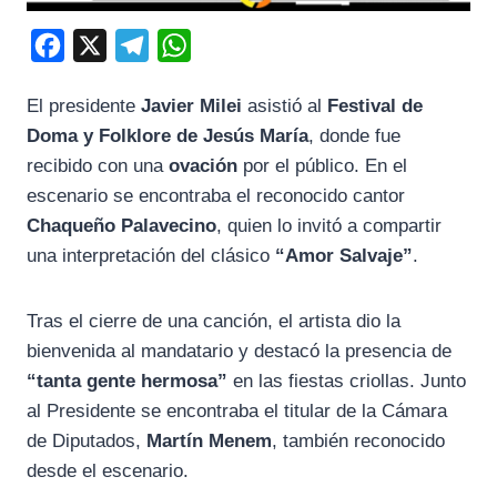
F
X
T
W
a
e
h
El presidente
Javier Milei
asistió al
Festival de
c
l
a
Doma y Folklore de Jesús María
, donde fue
e
e
t
recibido con una
ovación
por el público. En el
b
g
s
escenario se encontraba el reconocido cantor
o
r
A
Chaqueño Palavecino
, quien lo invitó a compartir
o
a
p
una interpretación del clásico
“Amor Salvaje”
.
k
m
p
Tras el cierre de una canción, el artista dio la
bienvenida al mandatario y destacó la presencia de
“tanta gente hermosa”
en las fiestas criollas. Junto
al Presidente se encontraba el titular de la Cámara
de Diputados,
Martín Menem
, también reconocido
desde el escenario.