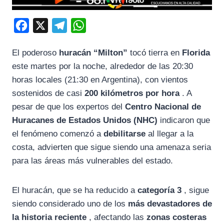
F
X
T
W
a
e
h
El poderoso
huracán “Milton”
tocó tierra en
Florida
c
l
a
este martes por la noche, alrededor de las 20:30
e
e
t
horas locales (21:30 en Argentina), con vientos
b
g
s
sostenidos de casi
200 kilómetros por hora
. A
o
r
A
pesar de que los expertos del
Centro Nacional de
o
a
p
Huracanes de Estados Unidos (NHC)
indicaron que
k
m
p
el fenómeno comenzó a
debilitarse
al llegar a la
costa, advierten que sigue siendo una amenaza seria
para las áreas más vulnerables del estado.
El huracán, que se ha reducido a
categoría 3
, sigue
siendo considerado uno de los
más devastadores de
la historia reciente
, afectando las
zonas costeras