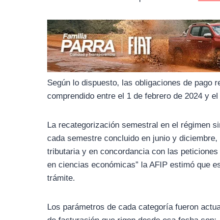
o
r
A
o
a
p
k
m
p
Según lo dispuesto, las obligaciones de pago r
comprendido entre el 1 de febrero de 2024 y el 
La recategorización semestral en el régimen si
cada semestre concluido en junio y diciembre,
tributaria y en concordancia con las peticiones
en ciencias económicas” la AFIP estimó que es
trámite.
Los parámetros de cada categoría fueron actua