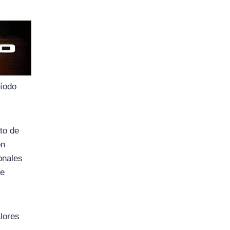
ríodo
to de
ón
onales
se
lores