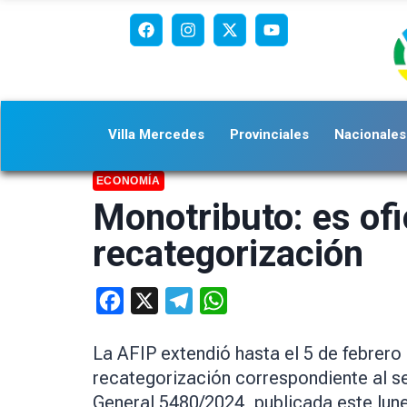
Villa Mercedes
Provinciales
Nacionales
ECONOMÍA
Monotributo: es ofic
recategorización
Facebook
X
Telegram
WhatsApp
La AFIP extendió hasta el 5 de febrero 
recategorización correspondiente al se
General 5480/2024, publicada este lune