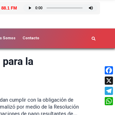
 88.1 FM
s Somos
Contacto
 para la
Face
X
Tele
edan cumplir con la obligación de
rmalizó por medio de la Resolución
What
ligaciones de pago resultantes de…