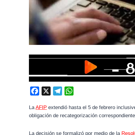
F
X
T
W
a
e
h
La
AFIP
extendió hasta el 5 de febrero inclusiv
c
l
a
obligación de recategorización correspondiente
e
e
t
b
g
s
La decisión se formalizó por medio de la
Resol