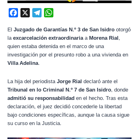
F
X
T
W
a
e
h
El
Juzgado de Garantías N.º 3 de San Isidro
otorgó
c
l
a
la
excarcelación extraordinaria
a
Morena Rial
,
e
e
t
quien estaba detenida en el marco de una
b
g
s
investigación por el presunto robo a una vivienda en
o
r
A
Villa Adelina
.
o
a
p
k
m
p
La hija del periodista
Jorge Rial
declaró ante el
Tribunal en lo Criminal N.º 7 de San Isidro
, donde
admitió su responsabilidad
en el hecho. Tras esta
declaración, el juez decidió concederle la libertad
bajo condiciones específicas, aunque la causa sigue
su curso en la Justicia.