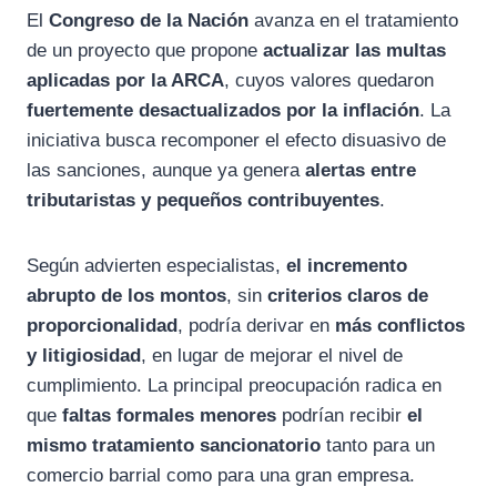
El
Congreso de la Nación
avanza en el tratamiento
c
l
a
de un proyecto que propone
actualizar las multas
e
e
t
aplicadas por la
ARCA
, cuyos valores quedaron
b
g
s
fuertemente desactualizados por la inflación
. La
o
r
A
iniciativa busca recomponer el efecto disuasivo de
o
a
p
las sanciones, aunque ya genera
alertas entre
k
m
p
tributaristas y pequeños contribuyentes
.
Según advierten especialistas,
el incremento
abrupto de los montos
, sin
criterios claros de
proporcionalidad
, podría derivar en
más conflictos
y litigiosidad
, en lugar de mejorar el nivel de
cumplimiento. La principal preocupación radica en
que
faltas formales menores
podrían recibir
el
mismo tratamiento sancionatorio
tanto para un
comercio barrial como para una gran empresa.