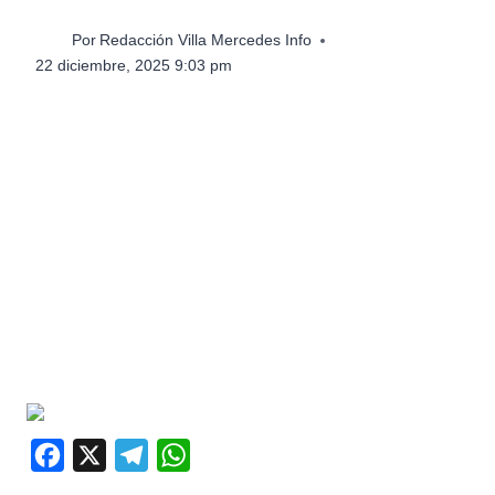
Por
Redacción Villa Mercedes Info
22 diciembre, 2025 9:03 pm
F
X
T
W
a
e
h