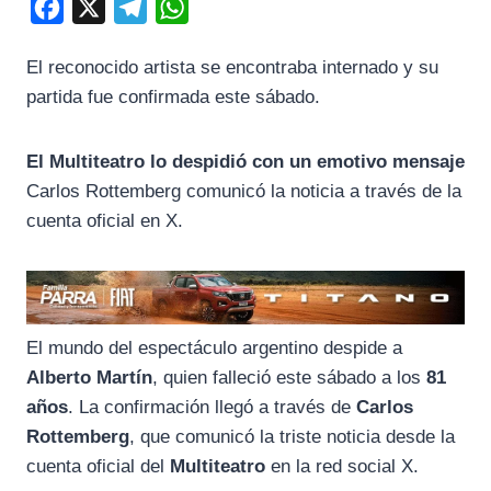
F
X
T
W
a
e
h
El reconocido artista se encontraba internado y su
c
l
a
partida fue confirmada este sábado.
e
e
t
b
g
s
El Multiteatro lo despidió con un emotivo mensaje
o
r
A
Carlos Rottemberg comunicó la noticia a través de la
o
a
p
cuenta oficial en X.
k
m
p
El mundo del espectáculo argentino despide a
Alberto Martín
, quien falleció este sábado a los
81
años
. La confirmación llegó a través de
Carlos
Rottemberg
, que comunicó la triste noticia desde la
cuenta oficial del
Multiteatro
en la red social X.