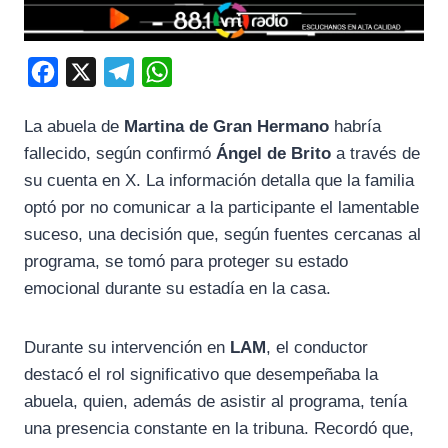
F
X
T
W
a
e
h
La abuela de
Martina de Gran Hermano
habría
c
l
a
fallecido, según confirmó
Ángel de Brito
a través de
e
e
t
su cuenta en X. La información detalla que la familia
b
g
s
optó por no comunicar a la participante el lamentable
o
r
A
suceso, una decisión que, según fuentes cercanas al
o
a
p
programa, se tomó para proteger su estado
k
m
p
emocional durante su estadía en la casa.
Durante su intervención en
LAM
, el conductor
destacó el rol significativo que desempeñaba la
abuela, quien, además de asistir al programa, tenía
una presencia constante en la tribuna. Recordó que,