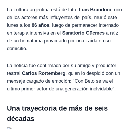
a
e
h
La cultura argentina está de luto.
Luis Brandoni
, uno
c
l
a
de los actores más influyentes del país, murió este
e
e
t
lunes a los
86 años
, luego de permanecer internado
b
g
s
en terapia intensiva en el
Sanatorio Güemes
a raíz
o
r
A
de un hematoma provocado por una caída en su
o
a
p
domicilio.
k
m
p
La noticia fue confirmada por su amigo y productor
teatral
Carlos Rottemberg
, quien lo despidió con un
mensaje cargado de emoción: “Con Beto se va el
último primer actor de una generación inolvidable”.
Una trayectoria de más de seis
décadas