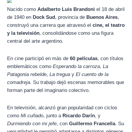
Nacido como
Adalberto Luis Brandoni
el 18 de abril
de 1940 en
Dock Sud
, provincia de
Buenos Aires
,
construyó una carrera que atravesó el
cine, el teatro
y la televisión
, consolidándose como una figura
central del arte argentino.
En cine participó en más de
60 películas
, con títulos
emblemáticos como
Esperando la carroza
,
La
Patagonia rebelde
,
La tregua
y
El cuento de la
comadreja
. Su trabajo dejó escenas memorables que
forman parte del imaginario colectivo.
En televisión, alcanzó gran popularidad con ciclos
como
Mi cuñado
, junto a
Ricardo Darín
, y
Durmiendo con mi jefe
, con
Guillermo Francella
. Su
versatilidad le permitió adaptarse a distintos géneros