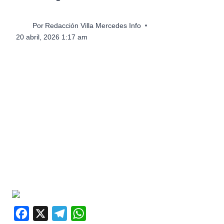
Por
Redacción Villa Mercedes Info
20 abril, 2026 1:17 am
F
X
T
W