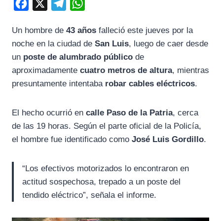
F
X
T
W
a
e
h
Un hombre de
43 años
falleció este jueves por la
c
l
a
noche en la ciudad de
San Luis
, luego de caer desde
e
e
t
un
poste de alumbrado público
de
b
g
s
aproximadamente
cuatro metros de altura
, mientras
o
r
A
presuntamente intentaba
robar cables eléctricos
.
o
a
p
k
m
p
El hecho ocurrió en
calle Paso de la Patria
, cerca
de las 19 horas. Según el parte oficial de la Policía,
el hombre fue identificado como
José Luis Gordillo
.
“Los efectivos motorizados lo encontraron en
actitud sospechosa, trepado a un poste del
tendido eléctrico”, señala el informe.