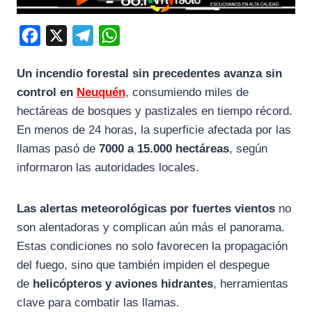
F
X
T
W
a
e
h
Un incendio forestal sin precedentes avanza sin
c
l
a
control en
Neuquén
, consumiendo miles de
e
e
t
hectáreas de bosques y pastizales en tiempo récord.
b
g
s
En menos de 24 horas, la superficie afectada por las
o
r
A
llamas pasó de
7000 a 15.000 hectáreas
, según
o
a
p
informaron las autoridades locales.
k
m
p
Las alertas meteorológicas por fuertes vientos
no
son alentadoras y complican aún más el panorama.
Estas condiciones no solo favorecen la propagación
del fuego, sino que también impiden el despegue
de
helicópteros y aviones hidrantes
, herramientas
clave para combatir las llamas.