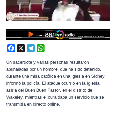
F
X
T
W
a
e
h
Un sacerdote y varias personas resultaron
c
l
a
apuñaladas por un hombre, que ha sido detenido,
e
e
t
durante una misa católica en una iglesia en Sídney,
b
g
s
informó la policía. El ataque ocurrió en la Iglesia
o
r
A
asiria del Buen Buen Pastor, en el distrito de
o
a
p
Wakeley, mientras el cura daba un servicio que se
k
m
p
transmitía en directo online.